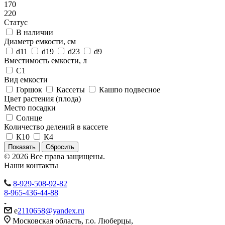
170
220
Статус
В наличии
Диаметр емкости, см
d11
d19
d23
d9
Вместимость емкости, л
С1
Вид емкости
Горшок
Кассеты
Кашпо подвесное
Цвет растения (плода)
Место посадки
Солнце
Количество делений в кассете
К10
К4
Сбросить
© 2026 Все права защищены.
Наши контакты
8-929-508-92-82
8-965-436-44-88
e
2110658@yandex.ru
Московская область, г.о. Люберцы,