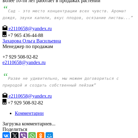
Более 10-ти лет работает в продажах растений
“
Сад - это место концентрации всех чувств. Аромат
дождя, звуки капели, вкус плодов, осязание листвы...”
e2110658@yandex.ru
+7 965 436-44-88
Захарова Ольга Васильевна
Менеджер по продажам
+7 929 508-92-82
e2110658@yandex.ru
“
Разве не удивительно, мы можем договориться с
природой и создать собственный пейзаж”
e2110658@yandex.ru
+7 929 508-92-82
Комментарии
Загрузка комментариев...
Поделиться