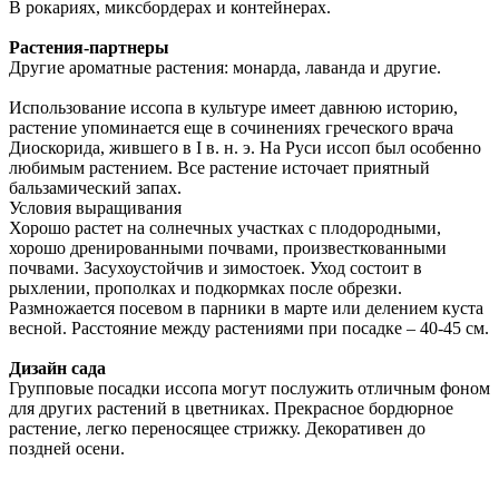
В рокариях, миксбордерах и контейнерах.
Pастения-партнеры
Другие ароматные растения: монарда, лаванда и другие.
Использование иссопа в культуре имеет давнюю историю,
растение упоминается еще в сочинениях греческого врача
Диоскорида, жившего в I в. н. э. На Руси иссоп был особенно
любимым растением. Все растение источает приятный
бальзамический запах.
Условия выращивания
Хорошо растет на солнечных участках с плодородными,
хорошо дренированными почвами, произвесткованными
почвами. Засухоустойчив и зимостоек. Уход состоит в
рыхлении, прополках и подкормках после обрезки.
Размножается посевом в парники в марте или делением куста
весной. Расстояние между растениями при посадке – 40-45 см.
Дизайн сада
Групповые посадки иссопа могут послужить отличным фоном
для других растений в цветниках. Прекрасное бордюрное
растение, легко переносящее стрижку. Декоративен до
поздней осени.