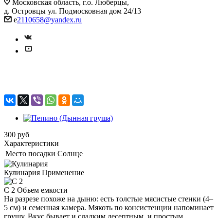
Московская область, г.о. Люберцы,
д. Островцы ул. Подмосковная дом 24/13
e
2110658@yandex.ru
Пепино (Дынная груша)
300
руб
Характеристики
Место посадки
Солнце
Кулинария
Применение
C 2
Объем емкости
На разрезе похоже на дыню: есть толстые мясистые стенки (4–
5 см) и семенная камера. Мякоть по консистенции напоминает
грушу. Вкус бывает и сладким десертным, и простым