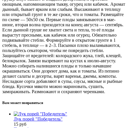
овощным, напоминающим тыкву, огурец или кабачок. Аромат
дынный, бывает ярким или слабым. Высаживают в теплицу
или открытый грунт в те же сроки, что и томаты. Размещайте
по схеме — 50х50 см. Первые плоды завязываются в мае-
июне, вторая волна приходится на конец августа — сентябрь.
Если дынной груше не хватит света и тепла, то её плоды
вырастут пресными, как кабачок или огурец. Обязательно
подвязывайте стебли. Формируйте в открытом грунте в 1
стебель, в теплице — в 2–3. Пасынки плохо выламываются,
пользуйтесь секатором, чтобы не повредить стебли.
Защищайте от вредителей: колорадского жука, тлей, клещей,
белокрылок. Завязи вызревают на кустах к июлю-августу.
Можно собирать налившиеся плоды и только начавшие
окрашиваться. Они дозреют дома, как и томаты. Из пепино
делают салаты и десерты, варят варенья, джемы, компоты.
Несладкие сорта добавляют в супы, соусы, мясные и рыбные
блюда. Кусочки мякоти можно мариновать, сушить,
замораживать. Размножают и сохраняют черенками.
Вам может понравиться
Лук порей "Победитель"
15
руб