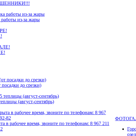
ШЕННИКИ!!!
 работы из-за жары
!
Е!
посадки до срезки)
еплицы (август-сентябрь)
ФОТОГА
та в рабочее время, звоните по телефонам: 8 967 211
82
Гор
озе