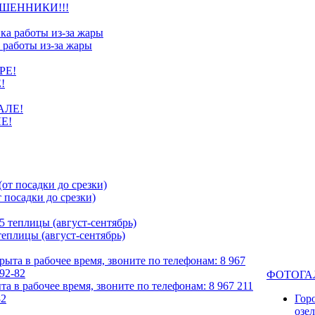
ШЕННИКИ!!!
 работы из-за жары
!
Е!
посадки до срезки)
еплицы (август-сентябрь)
ФОТОГА
та в рабочее время, звоните по телефонам: 8 967 211
82
Гор
озе