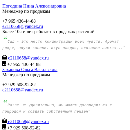
Погодина Нина Александровна
Менеджер по продажам
+7 965 436-44-88
e2110658@yandex.ru
Более 10-ти лет работает в продажах растений
“
Сад - это место концентрации всех чувств. Аромат
дождя, звуки капели, вкус плодов, осязание листвы...”
e2110658@yandex.ru
+7 965 436-44-88
Захарова Ольга Васильевна
Менеджер по продажам
+7 929 508-92-82
e2110658@yandex.ru
“
Разве не удивительно, мы можем договориться с
природой и создать собственный пейзаж”
e2110658@yandex.ru
+7 929 508-92-82