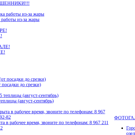
ШЕННИКИ!!!
 работы из-за жары
!
Е!
посадки до срезки)
еплицы (август-сентябрь)
ФОТОГА
та в рабочее время, звоните по телефонам: 8 967 211
82
Гор
озе