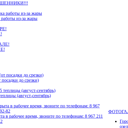
ШЕННИКИ!!!
 работы из-за жары
!
Е!
посадки до срезки)
еплицы (август-сентябрь)
ФОТОГА
та в рабочее время, звоните по телефонам: 8 967 211
82
Гор
озе