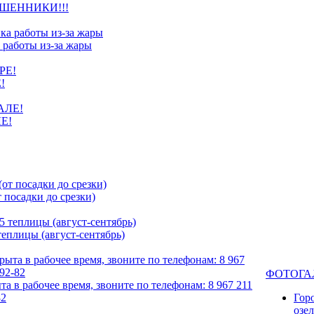
ШЕННИКИ!!!
 работы из-за жары
!
Е!
посадки до срезки)
еплицы (август-сентябрь)
ФОТОГА
та в рабочее время, звоните по телефонам: 8 967 211
82
Гор
озе