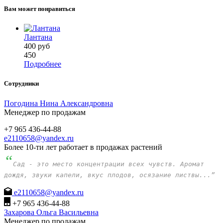
Вам может понравиться
Лантана
400
руб
450
Подробнее
Сотрудники
Погодина Нина Александровна
Менеджер по продажам
+7 965 436-44-88
e2110658@yandex.ru
Более 10-ти лет работает в продажах растений
“
Сад - это место концентрации всех чувств. Аромат
дождя, звуки капели, вкус плодов, осязание листвы...”
e2110658@yandex.ru
+7 965 436-44-88
Захарова Ольга Васильевна
Менеджер по продажам