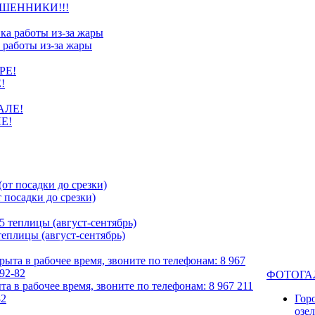
ШЕННИКИ!!!
 работы из-за жары
!
Е!
посадки до срезки)
еплицы (август-сентябрь)
ФОТОГА
та в рабочее время, звоните по телефонам: 8 967 211
82
Гор
озе